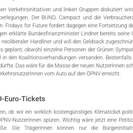
ichen Verkehrsinitiativen und linken Gruppen diskutiert wi
Überlegungen. Der BUND, Campact und die Verbraucherz
ern. Fridays for Future fordert dagegen eine Fortsetzung d
ngen erklärte Bundesfinanzminister Lindner bereits seine O
eoliberaler Hardliner und will den Geldsack zugeschnür
ts geplant, obwohl einzelne Personen der Grünen Sympathi
ll in den Koalitionsverhandlungen versanden. Bestenfalls 
ürfte. Das wäre für die Masse der neuen NutzerInnen sch
erkehrsnutzerInnen vom Auto auf den ÖPNV erreicht.
9-Euro-Tickets
in, ob wir ein wirklich kostengünstiges Klimaticket pol
PNV-NutzerInnen spüren. Wichtig wäre jetzt eine Petitio
aße. Die TrägerInnen können nur die Bürgerinitiat