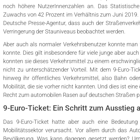
noch höhere NutzerInnenzahlen an. Das Statistisc
Zuwachs von 42 Prozent im Verhältnis zum Juni 2019. 
Deutsche Presse-Agentur, dass auch der Straßenverkeh
Verringerung der Stauniveaus beobachtet werden.
Aber auch als normaler Verkehrsbenutzer konnte man f
konnte. Dies gilt insbesondere für viele junge aber auc
konnten sie dieses Verkehrsmittel zu einem erschwinglic
nicht zu unterschätzender Vorteil. Mit dem 9-Euro-Ti
hinweg ihr öffentliches Verkehrsmittel, also Bahn od
Mobilität, die sie vorher nicht kannten. Und dies ist eine
Recht zum automobilen Rasen auf deutschen Straßen pr
9-Euro-Ticket: Ein Schritt zum Ausstieg 
Das 9-Euro-Ticket hatte aber auch eine Bedeutung 
Mobilitätssektor verursacht. Vor allem durch das Auto
Bevölkerung. Was kann dagegen gesetzt werden? Um e