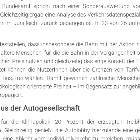
he Bundesamt spricht nach einer Sonderauswertung v
Gleichzeitig ergab eine Analyse des Verkehrsdatenspezi
r im Juni leicht zurück gegangen ist. In 23 von 26 unt
eststellen, dass insbesondere die Bahn mit der Aktion 
h ältere Menschen, für die die Bahn in der Vergangenheit s
hen Preis nutzen und gleichzeitig das enge Korsett der T
cket können die NutzerInnen über die Grenzen von Tari
er Bus, frei wählen. Damit gewinnen zahlreiche Mensche
 ökologisch orientierte Freiheit – im Gegensatz zur angebli
opagiert.
aus der Autogesellschaft
für die Klimapolitik. 20 Prozent der erzeugten Tre
. Gleichzeitig genießt die Autolobby hierzulande eine g
ine Abkehr vom Individualverkehr zu erreichen, müsse