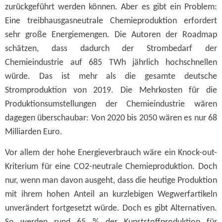
zurückgeführt werden können.
Aber es gibt ein Problem:
Eine treibhausgasneutrale Chemieproduktion erfordert
sehr große Energiemengen.
D
ie Autoren
der Roadmap
schätzen, dass dadurch der
Strombedarf der
Chemie
industrie
auf 685 TWh jährlich
hochschnellen
würde. Das ist
mehr als d
ie
gesamte deutsche
Stromproduktion von 201
9
.
D
ie
Mehrkosten für die
Produktionsumstellungen
der Chemieindustrie
wären
dagegen überschaubar: V
on 2020
bis 2050
wären es nur
68
Milliarden Euro.
Vor allem der hohe Energieverbrauch wäre ein Knock-out-
Kriterium für eine CO2-neutrale Chemieproduktion. Doch
nur, wenn man davon ausgeht, dass die heutige Produktion
mit ihrem hohen Anteil an kurzlebigen Wegwerfartikeln
unverändert fortgesetzt würde. Doch es gibt Alternativen.